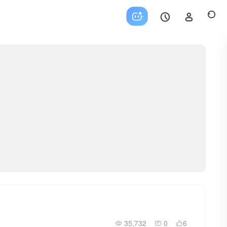
35,732
0
6