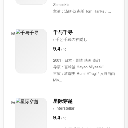
Zemeckis
主演：汤姆·汉克斯 Tom Hanks / ...
千与千寻
05
/ 千と千尋の神隠し
9.4
2001 · 日本 · 剧情 动画 奇幻
导演：宫崎骏 Hayao Miyazaki
主演：柊瑠美 Rumi Hîragi / 入野自由
Miy...
星际穿越
06
/ Interstellar
9.4