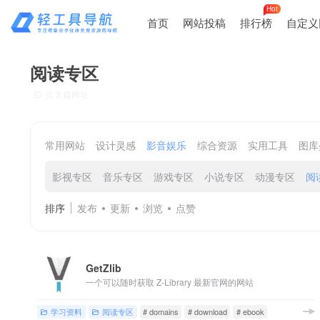
Hot
首页
网站投稿
排行榜
自定义
阅读专区
共 3 篇网址
常用网站
设计灵感
影音娱乐
综合资源
实用工具
图库
影视专区
音乐专区
游戏专区
小说专区
动漫专区
阅
排序
发布
更新
浏览
点赞
GetZlib
一个可以随时获取 Z-Library 最新官网的网站
学习资料
阅读专区
# domains
# download
# ebook