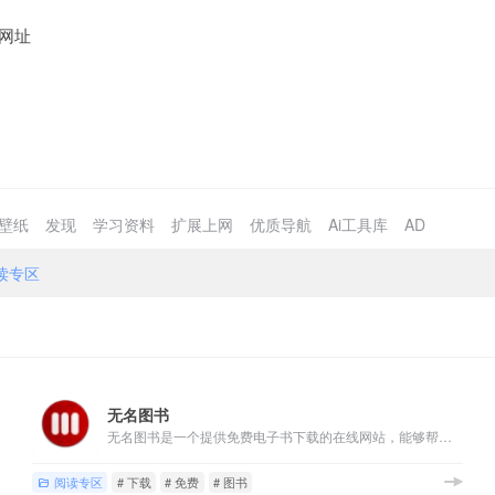
网址
壁纸
发现
学习资料
扩展上网
优质导航
Ai工具库
AD
读专区
无名图书
无名图书是一个提供免费电子书下载的在线网站，能够帮助我们轻松搜索到自己想要的电子书并提供相关的下载服务，电子书支持PDF、EPUB、MOBI等格式，使用无需注册登录，网站界面UI简洁，电子书涉及到理工科、美食旅游、政治、计算机、设计、生物、天文等等各个方面的领域，电子书搜索支持书名、作者和ISBN。
阅读专区
# 下载
# 免费
# 图书