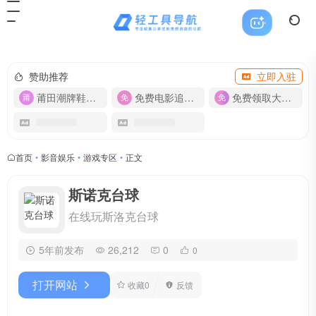
赞助推荐
立即入驻
莆田潮牌鞋服-货源
免费电影追剧APP
免费领取大流量卡【500G】
首页
•
影音娱乐
•
游戏专区
•
正文
斯诺克台球
在线玩斯洛克台球
5年前发布
26,212
0
0
打开网站
收藏
0
反馈