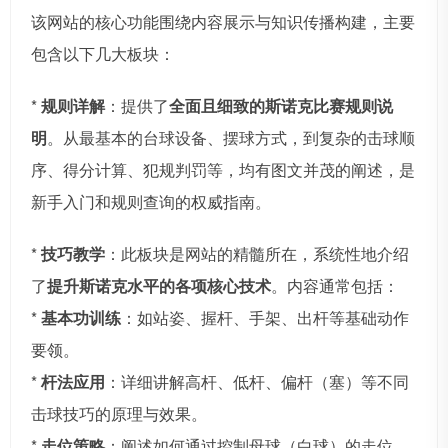
该网站的核心功能围绕内容展示与知识传播构建，主要
包含以下几大板块：
*
规则详解
：提供了
全面且细致的斯诺克比赛规则说
明
。从最基本的台球设备、摆球方式，到复杂的击球顺
序、得分计算、犯规判罚等，均有图文并茂的阐述，是
新手入门和规则查询的权威指南。
*
技巧教学
：此板块是网站的精髓所在，系统性地介绍
了
提升斯诺克水平的各项核心技术
。内容通常包括：
*
基本功训练
：如站姿、握杆、手架、出杆等基础动作
要领。
*
杆法应用
：详细讲解高杆、低杆、偏杆（塞）等不同
击球技巧的原理与效果。
*
走位策略
：阐述如何通过控制母球（白球）的走位，