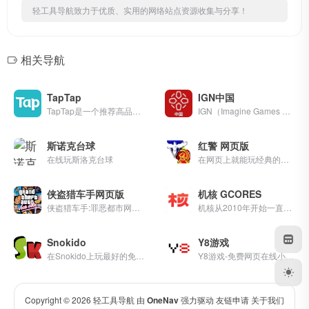
轻工具导航致力于优质、实用的网络站点资源收集与分享！
相关导航
TapTap
IGN中国
TapTap是一个推荐高品质手游的手游分享社区
IGN（Imagine Games Network）是一间多媒体和评论网站，主要对象为视频游戏，现已发展成为全球规模最大的游戏娱乐媒体。
斯诺克台球
红警 网页版
在线玩斯洛克台球
在网页上就能玩经典的红色井界游戏，无需下载安装，随时随地在手机、电脑、平板甚至手表上畅玩。提供多种游戏模式和地图，与全球玩家实时对战。
侠盗猎车手网页版
机核 GCORES
侠盗猎车手:罪恶都市网页版，支持作弊功能，在线做个五星好市民！ 支持使用电脑，手机以及手柄畅玩！
机核从2010年开始一直致力于分享游戏玩家的生活，以及深入探讨游戏相关的文化。我们开发原创的电台以及视频节目，一直在不断寻找民间高质量的内容创作者。 我们坚信游戏不止是游戏，游戏中包含的科学，文化，历史等各个层面的知识和故事，它们同时也会辐射到二次元甚至电影的领域，这些内容非常值得分享给热爱游戏的您。
Snokido
Y8游戏
在Snokido上玩最好的免费游戏！许多桌面、手机或平板电脑上的在线游戏都可以直接在浏览器中玩。
Y8游戏-免费网页在线小游戏大全
Copyright © 2026
轻工具导航
由
OneNav
强力驱动
友链申请
关于我们