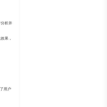
。
行分析并
比效果，
了用户