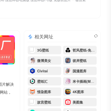
相关网址
3G壁纸
哲风壁纸-免费4K高清壁纸
微博美女
彼岸壁纸
Civitai
国漫图库
壁纸汇
米卡插画(MIKAGOGO)
图片解决
网站，
惜染图库
4K图库
故宫壁纸
美图集