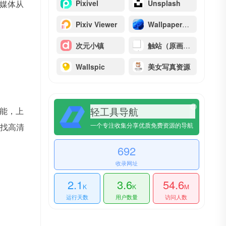
媒体从
Pixivel
Unsplash
Pixiv Viewer
WallpaperHub
次元小镇
触站（原画师通）
Wallspic
美女写真资源
轻工具导航
能，上
一个专注收集分享优质免费资源的导航
寻找高清
692
收录网址
2.1
3.6
54.6
K
K
M
运行天数
用户数量
访问人数