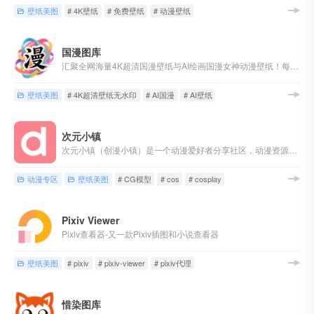
壁纸美图
# 4K壁纸
# 免费壁纸
# 动漫壁纸
国漫图库
汇聚全网海量4K超清国漫壁纸与AI绘画国漫女神动漫壁纸！每日更新、完美世界、斗罗大陆、斗破苍穹、遮天、仙逆、沧元图、云深不知梦、克金玩家、神国之上等80多部热门国漫，涵盖萧薰儿、火灵儿、月婵、清漪、云望舒、云曦、赵襄儿、小医仙、陆嫁嫁、林紫玥、等经典角色的AI绘画国漫女神壁纸
壁纸美图
# 4K超清壁纸无水印
# AI国漫
# AI壁纸
次元小镇
次元小镇（创漫小镇）是一个动漫爱好者分享社区，动漫资源、资讯、动漫美图壁纸、音乐和cosplay资源小站，阿宅们快到碗里来ヽ(✿゜▽゜)ノ
动漫专区
壁纸美图
# CG模型
# cos
# cosplay
Pixiv Viewer
Pixiv查看器-又一款Pixiv插图和小说查看器
壁纸美图
# pixiv
# pixiv-viewer
# pixiv代理
惜染图库