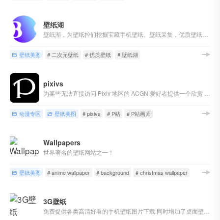
壁纸湖
壁纸湖，为壁纸控们挖掘宝藏手机壁纸。壁纸采集，优质壁纸获取，时刻follow最新的手机壁纸。壁纸湖唯一官网，没有APP
壁纸美图
# 二次元壁纸
# 优质壁纸
# 壁纸湖
pixivs
为某些无法直接访问 Pixiv 地区的 ACGN 爱好者提供一个欣赏 P 站插画的途径。
动漫专区
壁纸美图
# pixivs
# P站
# P站画师
Wallpapers
世界著名的壁纸网站之一！
壁纸美图
# anime wallpaper
# background
# christmas wallpaper
3G壁纸
免费提供各类高清好看的手机壁纸图片下载.同时增加了桌面壁纸图片,图片大全，明星图片大全,性感美女图片大全等好看的图片栏目分享与下载-三桌图片网，收录分享生活的美。