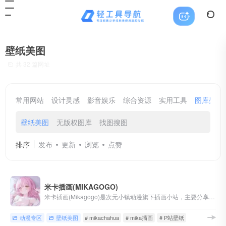
壁纸美图
共 32 篇网址
常用网站
设计灵感
影音娱乐
综合资源
实用工具
图库壁纸
壁纸美图
无版权图库
找图搜图
排序
发布
更新
浏览
点赞
米卡插画(MIKAGOGO)
米卡插画(Mikagogo)是次元小镇动漫旗下插画小站，主要分享动漫插画、P站画师、P站美图、手机壁纸、电脑壁纸等二次元资源，喜欢动漫插画的小伙伴们记得收藏哟~
动漫专区
壁纸美图
# mikachahua
# mika插画
# P站壁纸