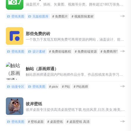
涵盖照片、插画、矢量图、视频等分类。拥有超过180万张免费正版高清图片素材。 网站基于CC0协议，你可以在任何地方复制、修改、转发，甚至商用Pixabay图库中的素材，无需申请，无需支付版税。
壁纸美图
无版权图库
# 免费图片
# 视频剪辑素材
那些免费的砖
一个致力于发现互联网免费可商用资源的网站，涵盖设计、前端开发和生产里应用软件等领域，并提供免费字体下载、免费软件下载。是设计师、前端开发工程师以及媒体工作者特别喜欢的网站。
壁纸美图
设计素材
# 免费前端教程
# 免费前端资源
# 免费商用字体
触站（原画师通）
触站原画师通是国内P站画师作品分享、作品投稿发布及学习交流网站，海量pixiv画师作品，p站画师一手掌握！触站涵盖游戏原画、日系插画、二次元漫画、手绘、动漫、CG绘画等各类画师作品，找画师就上触站！
动漫专区
壁纸美图
# pixiv
# P站
# P站画师
彼岸壁纸
彼岸桌面专注提供高清桌面壁纸下载,包括风景,日历,美女,唯美,可爱,动漫,汽车,花卉,节日,动物,游戏,qq,阿狸,好看等精美壁纸
壁纸美图
# 壁纸桌面
# 桌面壁纸
# 桌面壁纸 高清