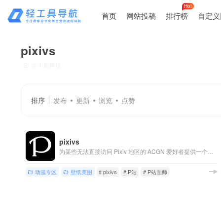
Hot
首页
网站投稿
排行榜
自定义
pixivs
共 1 篇网址
排序
发布
更新
浏览
点赞
pixivs
为某些无法直接访问 Pixiv 地区的 ACGN 爱好者提供一个欣赏 P 站插画的途径。
动漫专区
壁纸美图
# pixivs
# P站
# P站画师