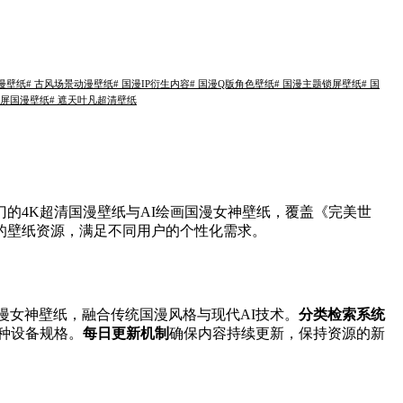
动漫壁纸
# 古风场景动漫壁纸
# 国漫IP衍生内容
# 国漫Q版角色壁纸
# 国漫主题锁屏壁纸
# 国
宽屏国漫壁纸
# 遮天叶凡超清壁纸
的4K超清国漫壁纸与AI绘画国漫女神壁纸，覆盖《完美世
的壁纸资源，满足不同用户的个性化需求。
国漫女神壁纸，融合传统国漫风格与现代AI技术。
分类检索系统
种设备规格。
每日更新机制
确保内容持续更新，保持资源的新