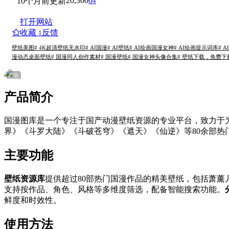
20,300
0
10个月前更新
4
打开网站
收藏
反馈
1
壁纸美图
# 4K超清壁纸无水印
# AI国漫
# AI壁纸
# AI绘画国漫女神
# AI绘画提示词库
# 
漫动态桌面壁纸
# 国漫同人创作素材
# 国漫壁纸
# 国漫女神头像合集
# 壁纸下载，免费下
广告
产品简介
国漫图库是一个专注于国产动漫壁纸资源的专业平台，致力于为
界》《斗罗大陆》《斗破苍穹》《遮天》《仙逆》等80余部
主要功能
壁纸资源库
提供超过80部热门国漫作品的精美壁纸，包括萧薰
支持按作品、角色、风格等多维度筛选，配备智能搜索功能。
鲜度和时效性。
使用方法