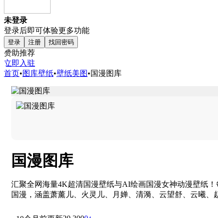
未登录
登录后即可体验更多功能
登录
注册
找回密码
赞助推荐
立即入驻
首页
•
图库壁纸
•
壁纸美图
•
国漫图库
国漫图库
汇聚全网海量4K超清国漫壁纸与AI绘画国漫女神动漫壁纸
国漫，涵盖萧薰儿、火灵儿、月婵、清漪、云望舒、云曦、