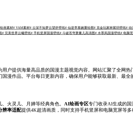
AI绘画素材
# VAM素材
# 云深不知梦云望舒壁纸
# 仙逆李慕婉重绘图
# 克金玩家林紫玥壁纸
# 
载
# 完美世界云曦壁纸
# 手机竖屏国漫壁纸
# 斗破苍穹萧薰儿高清图
# 水墨风国漫壁纸
# 电脑
用户提供海量高品质的国漫主题视觉内容。网站汇聚了全网热门
热门国漫作品。平台每日更新内容，确保用户能够获取最新、最全
儿、火灵儿、月婵等经典角色。
AI绘画专区
专门收录AI生成的
分辨率适配
提供4K超清画质，同时支持手机竖屏和电脑宽屏等多