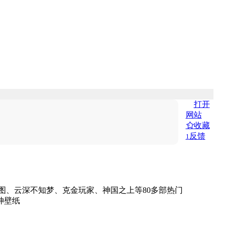
打开
网站
收藏
反馈
1
图、云深不知梦、克金玩家、神国之上等80多部热门
神壁纸