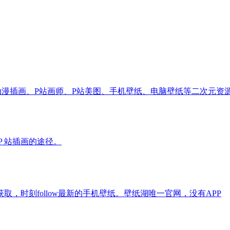
要分享动漫插画、P站画师、P站美图、手机壁纸、电脑壁纸等二次元
 P 站插画的途径。
，时刻follow最新的手机壁纸。壁纸湖唯一官网，没有APP