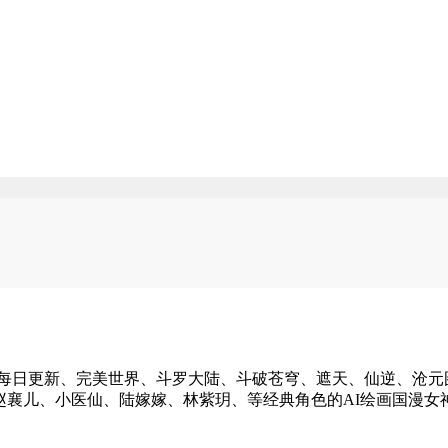
！每日更新、完美世界、斗罗大陆、斗破苍穹、遮天、仙逆、沧元
赵襄儿、小医仙、陆嫁嫁、林紫玥、等经典角色的AI绘画国漫女