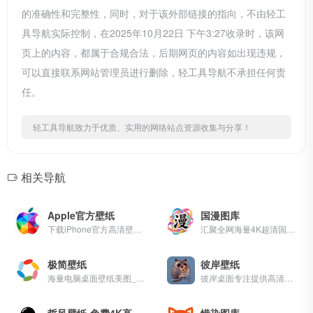
的准确性和完整性，同时，对于该外部链接的指向，不由轻工
具导航实际控制，在2025年10月22日 下午3:27收录时，该网
页上的内容，都属于合规合法，后期网页的内容如出现违规，
可以直接联系网站管理员进行删除，轻工具导航不承担任何责
任。
轻工具导航致力于优质、实用的网络站点资源收集与分享！
相关导航
Apple官方壁纸
国漫图库
下载iPhone官方高清壁纸iPad Mac。高质量Apple Collection中的无水印。
汇聚全网海量4K超清国漫壁纸与AI绘画国漫女神动漫壁纸！每日更新、完美世界、斗罗大陆、斗破苍穹、遮天、仙逆、沧元图、云深不知梦、克金玩家、神国之上等80多部热门国漫，涵盖萧薰儿、火灵儿、月婵、清漪、云望舒、云曦、赵襄儿、小医仙、陆嫁嫁、林紫玥、等经典角色的AI绘画国漫女神壁纸
极简壁纸
彼岸壁纸
海量电脑桌面壁纸美图_4K超高清_最潮壁纸网站
彼岸桌面专注提供高清桌面壁纸下载,包括风景,日历,美女,唯美,可爱,动漫,汽车,花卉,节日,动物,游戏,qq,阿狸,好看等精美壁纸
哲风壁纸-免费4K高清壁纸
惜染图库