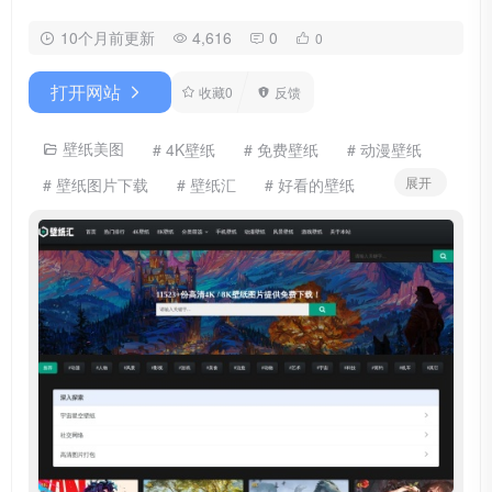
10个月前更新
4,616
0
0
打开网站
收藏
0
反馈
壁纸美图
# 4K壁纸
# 免费壁纸
# 动漫壁纸
展开
# 壁纸图片下载
# 壁纸汇
# 好看的壁纸
# 手机壁纸
# 桌面壁纸
# 电脑壁纸
# 高清壁纸