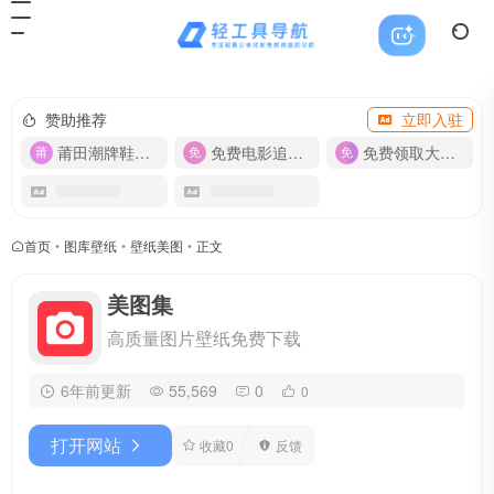
赞助推荐
立即入驻
莆田潮牌鞋服-货源
免费电影追剧APP
免费领取大流量卡【500G】
首页
•
图库壁纸
•
壁纸美图
•
正文
美图集
高质量图片壁纸免费下载
6年前更新
55,569
0
0
打开网站
收藏
0
反馈