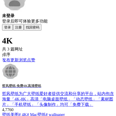
未登录
登录后即可体验更多功能
登录
注册
找回密码
4K
共 3 篇网址
排序
发布
更新
浏览
点赞
哲风壁纸-免费4K高清壁纸
哲风壁纸为广大壁纸爱好者提供交流和分享的平台，站内包含
海量「4K-8K」高清「电脑桌面壁纸」「动态壁纸」「素材图
片」「手机壁纸」「头像制作」均可「免费下载」
4,776
0
壁纸美图
# 4K
# Mac壁纸
# wallpaper