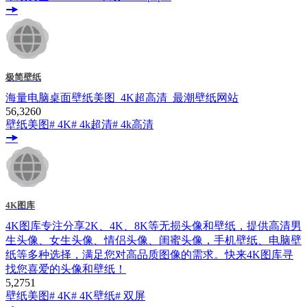
极简壁纸
海量电脑桌面壁纸美图_4K超高清_最潮壁纸网站
56,326
0
壁纸美图
# 4K
# 4k超清
# 4k高清
4K图库
4K图库专注分享2K、4K、8K等无损头像和壁纸，提供高清男
生头像、女生头像、情侣头像、闺蜜头像，手机壁纸、电脑壁
纸等多种选择，满足您对高品质图像的需求。快来4K图库寻
找您喜爱的头像和壁纸！
5,275
1
壁纸美图
# 4K
# 4K壁纸
# 双屏