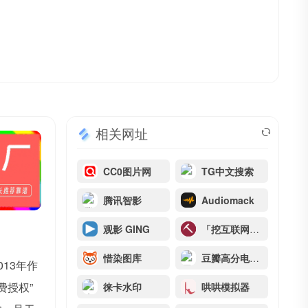
相关网址
CC0图片网
TG中文搜索
腾讯智影
Audiomack
观影 GING
「挖互联网」・ 发现有趣有用的互联网 ・ Tigg.cc
惜染图库
豆瓣高分电影排行
13年作
费授权”
徕卡水印
哄哄模拟器