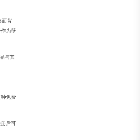
桌面背
择作为壁
品与其
这种免费
注册后可