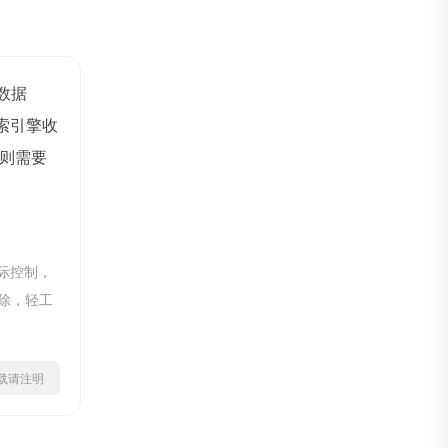
z数据
索引擎收
则需要
际控制，
删除，轻工
ml转载请注明