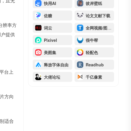
的，且无
快用AI
彼岸壁纸
佐糖
论文文献下载
分辨率方
词云
全网视频/图集提取 TikTok
用户提供
Pixivel
很牛帮
美图集
轻配色
释放字体自由
Readhub
。平台上
大佬论坛
千亿像素
片方向
别适合