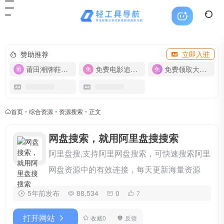
赞助推荐
立即入驻
莆田潮牌鞋服-货源
免费电影追剧APP
免费领取大流量卡【500G】
首页
•
综合资源
•
资源搜索
•
正文
网盘搜索，就用阿里盘搜搜索
阿里盘搜,支持阿里网盘搜索，可快速搜索阿里
网盘资源中的有效连接，每天更新海量资源
5年前发布
88,534
0
7
打开网站
收藏
0
反馈