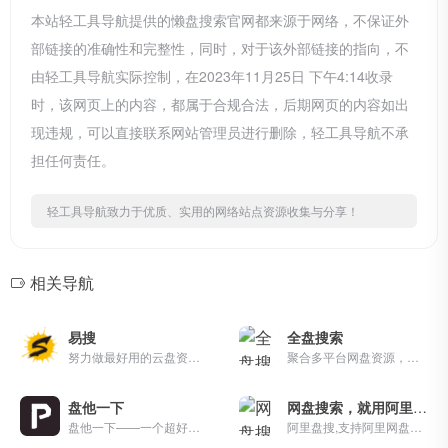
本站轻工具导航提供的懒盘搜索官网都来源于网络，不保证外
部链接的准确性和完整性，同时，对于该外部链接的指向，不
由轻工具导航实际控制，在2023年11月25日 下午4:14收录
时，该网页上的内容，都属于合规合法，后期网页的内容如出
现违规，可以直接联系网站管理员进行删除，轻工具导航不承
担任何责任。
轻工具导航致力于优质、实用的网络站点资源收集与分享！
相关导航
易搜
全盘搜索
努力做最好用的云盘资源搜索引擎！
聚合多平台网盘资源，一键搜索百度网盘、阿里云盘、夸克网盘、UC网盘、123云盘、115云盘、阿里云盘、电驴、磁力、百度网盘、迅雷、UC网盘、夸克网盘、移动网盘、天翼云、123云盘、115云盘、阿里云盘、电驴、磁力、百度网盘、迅雷、UC网盘、夸克网盘、移动网盘、天翼云、123云盘、115云盘等。
盘他一下
网盘搜索，就用阿里盘搜搜索
盘他一下——一个超好用的网盘搜索引擎，支持百度网盘、阿里云盘、夸克网盘搜索，每天更新海量资源。
阿里盘搜,支持阿里网盘搜索，可快速搜索阿里网盘资源中的有效连接，每天更新海量资源