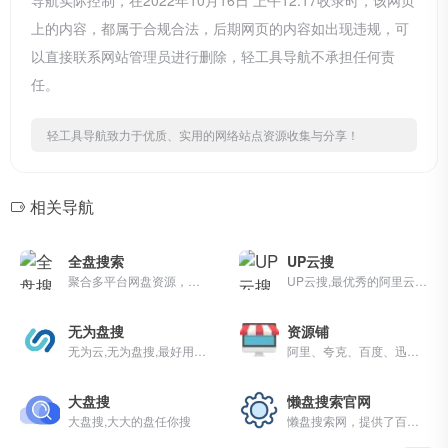
导航实际控制，在2022年10月16日 上午12:17收录时，该网页
上的内容，都属于合规合法，后期网页的内容如出现违规，可
以直接联系网站管理员进行删除，轻工具导航不承担任何责
任。
轻工具导航致力于优质、实用的网络站点资源收集与分享！
相关导航
全盘搜索
UP云搜
聚合多平台网盘资源，一键搜索百度网盘、阿里云盘、夸克网盘、UC网盘、123云盘、115云盘、阿里云盘、电驴、磁力、百度网盘、迅雷、UC网盘、夸克网盘、移动网盘、天翼云、123云盘、115云盘、阿里云盘、电驴、磁力、百度网盘、迅雷、UC网盘、夸克网盘、移动网盘、天翼云、123云盘、115云盘等。
UP云搜,最优秀的阿里云盘搜索服务的平台,收集各类阿里云盘资源提供一站式搜索功能,推动互联网优质资源的高效传递!
无为盘搜
资源铺
无为云,无为盘搜,最好用的阿里百度云盘资源搜索站,每天更新海量资源,失效资源实时删除
阿里、夸克、百度、迅雷等网盘资源和网站链接分享站~
大盘搜
懒盘搜索官网
大盘搜,大大的盘任你搜
懒盘搜索网，提供了百度网盘、阿里云网盘、夸克网盘的资源搜索服务，可以快速的帮你找到需要的资料、学习文档。这是免费的