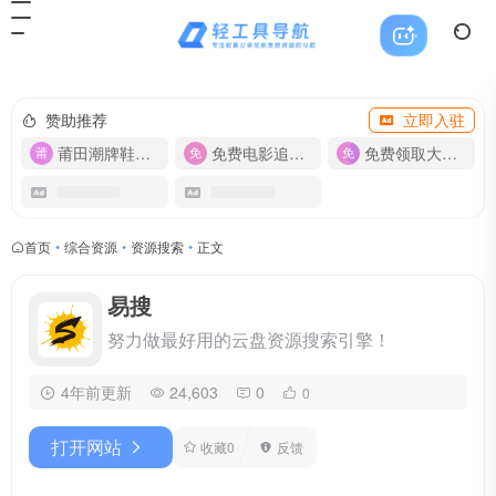
赞助推荐
立即入驻
莆田潮牌鞋服-货源
免费电影追剧APP
免费领取大流量卡【500G】
首页
•
综合资源
•
资源搜索
•
正文
易搜
努力做最好用的云盘资源搜索引擎！
4年前更新
24,603
0
0
打开网站
收藏
0
反馈