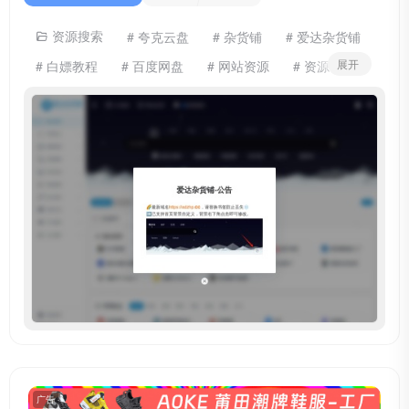
资源搜索
# 夸克云盘
# 杂货铺
# 爱达杂货铺
展开
# 白嫖教程
# 百度网盘
# 网站资源
# 资源铺
# 迅雷云盘
# 阿里云盘
广告