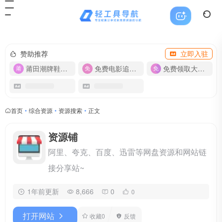
赞助推荐
立即入驻
莆田潮牌鞋服-货源
免费电影追剧APP
免费领取大流量卡【500G】
首页
•
综合资源
•
资源搜索
•
正文
资源铺
阿里、夸克、百度、迅雷等网盘资源和网站链
接分享站~
1年前更新
8,666
0
0
打开网站
收藏
0
反馈