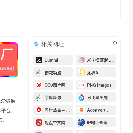
相关网址
Lummi
米卡插画(MIKAGOGO)
樱花动漫
无界Ai
CC0图片网
PNG images
字库星球
讯飞星火知识库文档问答
热爱破解
术平台。
即时热点 – 正在发生的事
Aconvert文档转换
态。
起点中文网
IP地址查询工具