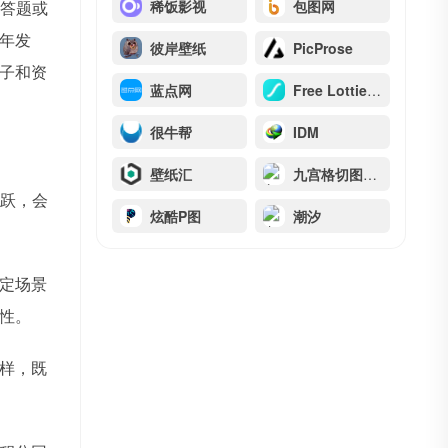
答题或
稀饭影视
包图网
年发
彼岸壁纸
PicProse
子和资
蓝点网
Free Lottie Animation Files
很牛帮
IDM
壁纸汇
九宫格切图（精简版）
跃，会
炫酷P图
潮汐
定场景
性。
样，既