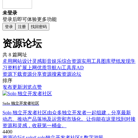
未登录
登录后即可体验更多功能
登录
注册
找回密码
资源论坛
共 8 篇网址
常用网站
设计灵感
影音娱乐
综合资源
实用工具
图库壁纸
发现
学
习资料
扩展上网
优质导航
Ai工具库
AD
资源下载
资源分享
资源搜索
资源论坛
排序
发布
更新
浏览
点赞
Solo 独立开发者社区
Solo 独立开发者社区由众多独立开发者一起组建，分享最新
动态、推动产品落地及运营和市场化。让你能在这里找到对接
资源和灵感，收获第一桶金。
440
0
资源论坛
# solo
# solo独立开发者社区
# 数字游民