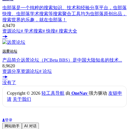
虫部落是一个纯粹的搜索知识、技术和经验分享平台，虫部落
快搜、虫部落学术搜索等搜索聚合工具均为虫部落原创出品，
搜索世界的乐趣，就在虫部落！
4,947
0
资源论坛
# 学术搜索
# 快搜
# 搜索大全
远景论坛
产品简介远景论坛（PCBeta BBS）是中国大陆知名的技术...
8,962
0
资源分享
资源论坛
# 论坛
没有了
Copyright © 2026
轻工具导航
由
OneNav
强力驱动
友链申
请
关于我们
登录
网站助手
AI 对话