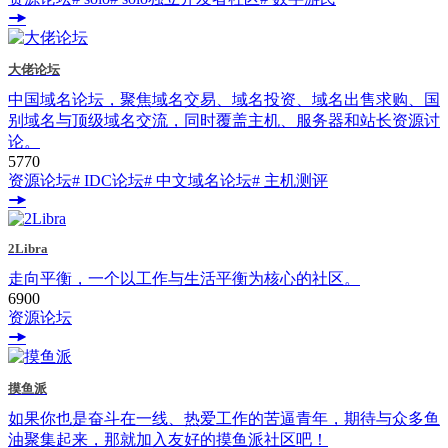
大佬论坛
中国域名论坛，聚焦域名交易、域名投资、域名出售求购、国
别域名与顶级域名交流，同时覆盖主机、服务器和站长资源讨
论。
577
0
资源论坛
# IDC论坛
# 中文域名论坛
# 主机测评
2Libra
走向平衡，一个以工作与生活平衡为核心的社区。
690
0
资源论坛
摸鱼派
如果你也是奋斗在一线、热爱工作的苦逼青年，期待与众多鱼
油聚集起来，那就加入友好的摸鱼派社区吧！