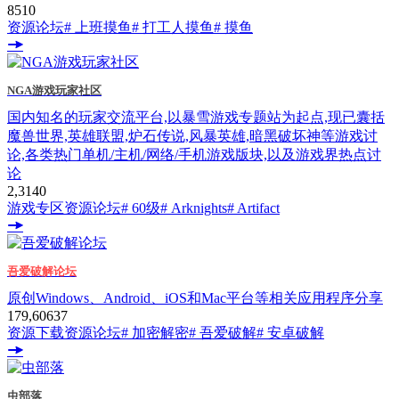
851
0
资源论坛
# 上班摸鱼
# 打工人摸鱼
# 摸鱼
NGA游戏玩家社区
国内知名的玩家交流平台,以暴雪游戏专题站为起点,现已囊括
魔兽世界,英雄联盟,炉石传说,风暴英雄,暗黑破坏神等游戏讨
论,各类热门单机/主机/网络/手机游戏版块,以及游戏界热点讨
论
2,314
0
游戏专区
资源论坛
# 60级
# Arknights
# Artifact
吾爱破解论坛
原创Windows、Android、iOS和Mac平台等相关应用程序分享
179,606
37
资源下载
资源论坛
# 加密解密
# 吾爱破解
# 安卓破解
虫部落