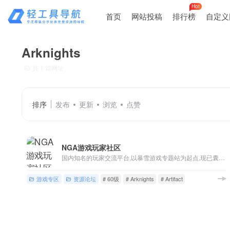
Hot
首页
网站投稿
排行榜
自定义
Arknights
共 1 篇网址
排序
发布
更新
浏览
点赞
NGA游戏玩家社区
国内知名的玩家交流平台,以暴雪游戏专题站为起点,现已囊括魔兽世界,英雄联盟,炉石传说,风暴英雄,暗黑破坏神等游戏讨论,各类热门单机/主机/网络/手机游戏版块,以及游戏界热点讨论
游戏专区
资源论坛
# 60级
# Arknights
# Artifact