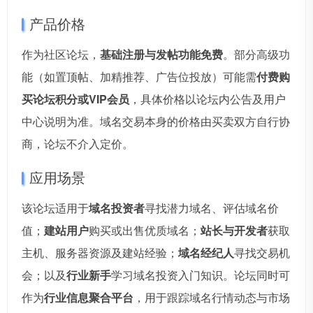
产品价格
作为社区论坛，
基础注册与发帖功能免费
。部分高级功
能（如置顶帖、加精推荐、广告位投放）可能需
付费购
买论坛积分或VIP会员
，具体价格以论坛内公告及用户
中心说明为准。域名交易本身的价格由买卖双方自行协
商，论坛不介入定价。
应用场景
该论坛适用于
域名投资者
寻找潜力域名、评估域名价
值；
建站用户
购买或出售优质域名；
站长与开发者
获取
主机、服务器资源及建站经验；
域名经纪人
寻找交易机
会；以及
行业新手
学习域名投资入门知识。论坛同时可
作为
行业信息聚合平台
，用于跟踪域名行情动态与市场