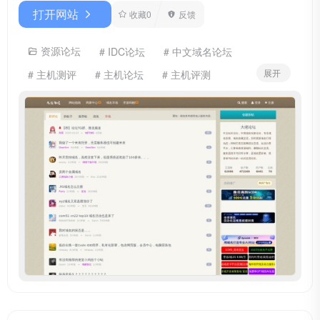
打开网站
收藏
0
反馈
资源论坛
# IDC论坛
# 中文域名论坛
展开
# 主机测评
# 主机论坛
# 主机评测
# 主题插件资源
# 博客论坛
# 国别域名
# 域名买卖
# 域名交易
# 域名交流
# 域名出售
# 域名市场
# 域名投资
# 域名求购
# 域名论坛
# 域名资讯
# 大佬论坛
# 服务器测评
# 服务器选购
# 站长论坛
# 顶级域名