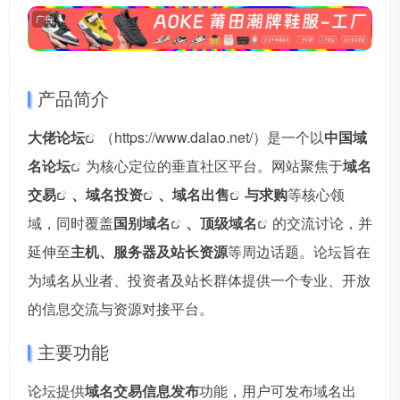
广告
产品简介
大佬论坛
（https://www.dalao.net/）是一个以
中国
域
名论坛
为核心定位的垂直社区平台。网站聚焦于
域名
交易
、
域名投资
、
域名出售
与求购
等核心领
域，同时覆盖
国别域名
、
顶级域名
的交流讨论，并
延伸至
主机、服务器及站长资源
等周边话题。论坛旨在
为域名从业者、投资者及站长群体提供一个专业、开放
的信息交流与资源对接平台。
主要功能
论坛提供
域名交易信息发布
功能，用户可发布域名出