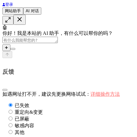
登录
网站助手
AI 对话
🤖
你好！我是本站的 AI 助手，有什么可以帮你的吗？
➕
反馈
如遇网址打不开，建议先更换网络试试：
详细操作方法
已失效
重定向&变更
已屏蔽
敏感内容
其他