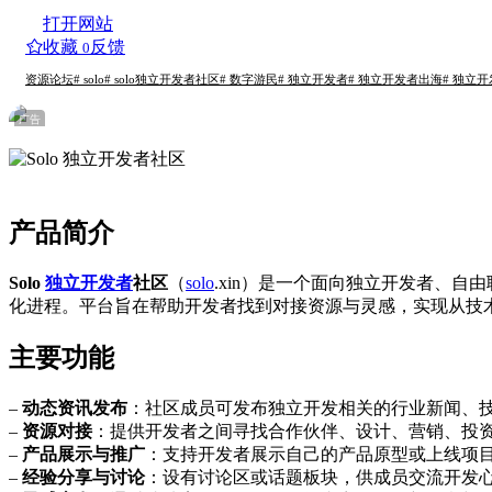
打开网站
收藏
反馈
0
资源论坛
# solo
# solo独立开发者社区
# 数字游民
# 独立开发者
# 独立开发者出海
# 独立
广告
产品简介
Solo
独立开发者
社区
（
solo
.xin）是一个面向独立开发者、
化进程。平台旨在帮助开发者找到对接资源与灵感，实现从技术
主要功能
–
动态资讯发布
：社区成员可发布独立开发相关的行业新闻、
–
资源对接
：提供开发者之间寻找合作伙伴、设计、营销、投
–
产品展示与推广
：支持开发者展示自己的产品原型或上线项
–
经验分享与讨论
：设有讨论区或话题板块，供成员交流开发