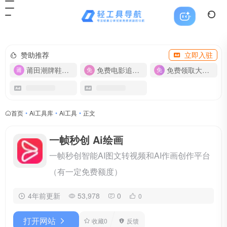
赞助推荐
立即入驻
莆田潮牌鞋服-货源
免费电影追剧APP
免费领取大流量卡【500G】
首页
•
Ai工具库
•
Ai工具
•
正文
一帧秒创 Ai绘画
一帧秒创智能AI图文转视频和AI作画创作平台
（有一定免费额度）
4年前更新
53,978
0
0
打开网站
收藏
0
反馈