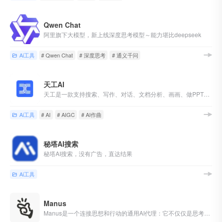
Qwen Chat
阿里旗下大模型，新上线深度思考模型～能力堪比deepseek
Ai工具
# Qwen Chat
# 深度思考
# 通义千问
天工AI
天工是一款支持搜索、写作、对话、文档分析、画画、做PPT的全能型AI助手。你可以借助AI技术，检索信息、多语言翻译、写论文、写代码、写方案、写汇报、做PPT、归纳总结文档和音频视频，还可以智能编辑彩页和宝典，让AI生成高质量彩页内容，收获点赞关注。
Ai工具
# AI
# AIGC
# AI作曲
秘塔AI搜索
秘塔AI搜索，没有广告，直达结果
Ai工具
Manus
Manus是一个连接思想和行动的通用AI代理：它不仅仅是思考，它还提供结果。Manus擅长工作和生活中的各种任务，在你休息的时候完成一切。（目前内测阶段）