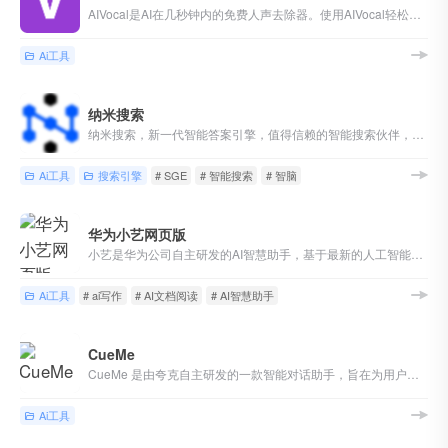
AIVocal是AI在几秒钟内的免费人声去除器。使用AIVocal轻松删除任何歌曲中的人声。
Ai工具
纳米搜索
纳米搜索，新一代智能答案引擎，值得信赖的智能搜索伙伴，为复杂搜索提供专业支持，解锁更相关、更全面的答案。AI对用户提问进行精准语义分析，并通过追问获取更多有价值信息，将问题拆分为多组关键词后再进行搜索引擎检索，深度阅读网页内容，最终呈现逻辑清晰、准确无误的答案。
Ai工具
搜索引擎
# SGE
# 智能搜索
# 智脑
华为小艺网页版
小艺是华为公司自主研发的AI智慧助手，基于最新的人工智能技术，提供了AI知识问答、AI写作、AI文档阅读和AI识图等多种AI功能，全面提升用户的生活质量和工作效率，打造“随时随地 问问小艺”的便捷体验。
Ai工具
# ai写作
# AI文档阅读
# AI智慧助手
CueMe
CueMe 是由夸克自主研发的一款智能对话助手，旨在为用户的学习、工作、生活提供一站式的信息服务。 支持用户的文学创作、知识获取、感情陪伴等需求。
Ai工具