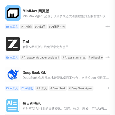
MiniMax 网页版
MiniMax Agent 是基于顶尖多模态大语言模型打造的智能AI伙伴，为你带来全方位的智能体验：精准搜索解答、一目了然的图像识别、沉浸式语音对话、专业创意写作、文档闪速解析，还有独家悬浮球功能让复杂任务变得轻而易举。支持MCP多智能体协作，让AI团队为你高效解决复杂问题。10倍速获取信息，10倍速解决问题，无论你是学生、职场人士、自由工作者还是创作者，Agent都能随叫随到，一触即用。AI写作、搜题、办公、翻译、编程、创作、文档总结，甚至是日常聊天、语言学习、面试准备，Agent都能胜任，成为你的全能智慧助手。
Ai工具
# AI创作
# AI助手
# AI团队协作
Z.ai
智普AI网页版在线免登录免费使用
Ai工具
# AI academic paper assistant
# AI assistant chat
# AI business plan p
DeepSeek GUI
DeepSeek GUI 是本地智能体桌面工作台，支持 Code 项目工作台、Write 写作工作区、低成本多开 Claw 小龙虾、飞书/Lark 协作、定时任务和 macOS/Windows 下载。
Ai工具
Ai辅助
# AI工具
# DeepSeek
# DeepSeek Agent
每日AI快讯
实时更新 AI 行业的最新资讯、新闻、热点、融资、产品动态、爆料等，让你随时了解人工智能领域最新趋势、更新突破和热门大事件