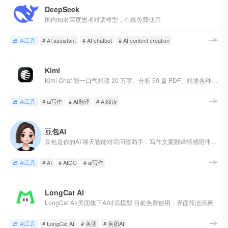
DeepSeek
国内知名深度思考对话模型，在线免费使用
Ai工具
# AI assistant
# AI chatbot
# AI content creation
Kimi
Kimi Chat 能一口气精读 20 万字、分析 50 篇 PDF、精通各种语言，帮你更高效的读论文、搜网页、写文章、整理和翻译资料。
Ai工具
# ai写作
# AI翻译
# AI阅读
豆包AI
豆包是你的AI 聊天智能对话问答助手，写作文案翻译情感陪伴编程全能工具。豆包为你答疑解惑，提供灵感，辅助创作，也可以和你畅聊任何你感兴趣的话题。
Ai工具
# AI
# AIGC
# ai写作
LongCat AI
LongCat AI-美团旗下AI对话模型 目前免费使用，界面简洁清爽
Ai工具
# LongCat AI
# 美团
# 美团AI