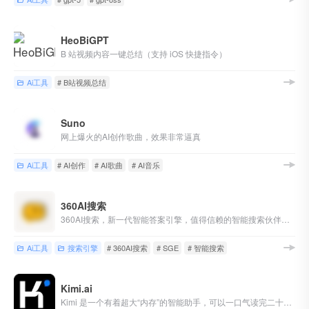
HeoBiGPT
B 站视频内容一键总结（支持 iOS 快捷指令）
Ai工具
# B站视频总结
Suno
网上爆火的AI创作歌曲，效果非常逼真
Ai工具
# AI创作
# AI歌曲
# AI音乐
360AI搜索
360AI搜索，新一代智能答案引擎，值得信赖的智能搜索伙伴，为复杂搜索提供专业支持，解锁更相关、更全面的答案。AI对用户提问进行精准语义分析，并通过追问获取更多有价值信息，将问题拆分为多组关键词后再进行搜索引擎检索，深度阅读网页内容，最终呈现逻辑清晰、准确无误的答案。
Ai工具
搜索引擎
# 360AI搜索
# SGE
# 智能搜索
Kimi.ai
Kimi 是一个有着超大“内存”的智能助手，可以一口气读完二十万字的小说，还会上网冲浪，快来跟他聊聊吧 | Kimi.ai - Moonshot AI 出品的智能助手