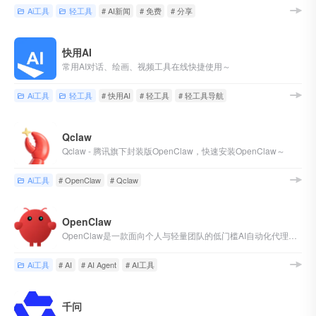
Ai工具
轻工具
# AI新闻
# 免费
# 分享
快用AI
常用AI对话、绘画、视频工具在线快捷使用～
Ai工具
轻工具
# 快用AI
# 轻工具
# 轻工具导航
Qclaw
Qclaw - 腾讯旗下封装版OpenClaw，快速安装OpenClaw～
Ai工具
# OpenClaw
# Qclaw
OpenClaw
OpenClaw是一款面向个人与轻量团队的低门槛AI自动化代理工具，前身为Clawdbot、Moltbot，经过版本迭代与品牌整合后，2026年统一以“OpenClaw”作为官方名称，核心定位是通过自然语言指令，替代人工完成流程化、重复性工作，无需用户掌握编程技能，适配多场景自动化需求。
Ai工具
# AI
# AI Agent
# AI工具
千问