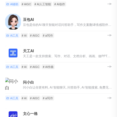
Ai辅助
# AIGC
# AI人工智能
# AI创作
豆包AI
豆包是你的AI 聊天智能对话问答助手，写作文案翻译情感陪伴编程全能工具。豆包为你答疑解惑，提供灵感，辅助创作，也可以和你畅聊任何你感兴趣的话题。
Ai工具
# AI
# AIGC
# ai写作
天工AI
天工是一款支持搜索、写作、对话、文档分析、画画、做PPT的全能型AI助手。你可以借助AI技术，检索信息、多语言翻译、写论文、写代码、写方案、写汇报、做PPT、归纳总结文档和音频视频，还可以智能编辑彩页和宝典，让AI生成高质量彩页内容，收获点赞关注。
Ai工具
# AI
# AIGC
# AI作曲
问小白
问小白让你更有料, AI 智能聊天, 问答助手, AI 智能搜索, 免费无限量使用 DeepSeek R1 模型，支持联网搜索。
Ai工具
# AI
# AIGC
# ai写作
文心一格