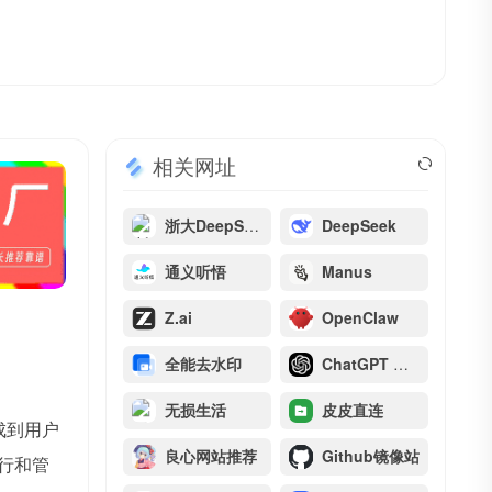
相关网址
浙大DeepSeek满血版
DeepSeek
通义听悟
Manus
Z.ai
OpenClaw
全能去水印
ChatGPT 提示语
无损生活
皮皮直连
成到用户
良心网站推荐
Github镜像站
运行和管