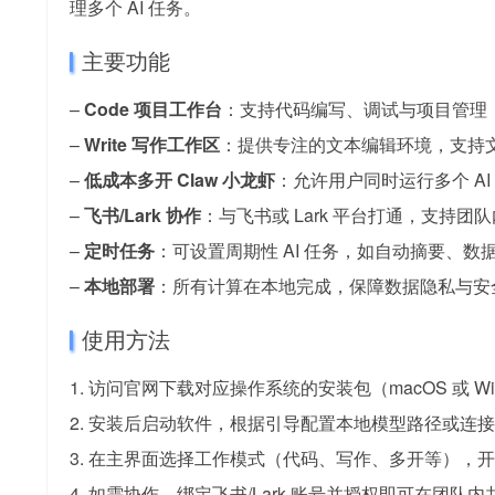
理多个 AI 任务。
主要功能
–
Code 项目工作台
：支持代码编写、调试与项目管理，
–
Write 写作工作区
：提供专注的文本编辑环境，支持
–
低成本多开 Claw 小龙虾
：允许用户同时运行多个 A
–
飞书/Lark 协作
：与飞书或 Lark 平台打通，支持团队
–
定时任务
：可设置周期性 AI 任务，如自动摘要、数
–
本地部署
：所有计算在本地完成，保障数据隐私与安
使用方法
1. 访问官网下载对应操作系统的安装包（macOS 或 Wi
2. 安装后启动软件，根据引导配置本地模型路径或连接 Dee
3. 在主界面选择工作模式（代码、写作、多开等），开始
4. 如需协作，绑定飞书/Lark 账号并授权即可在团队