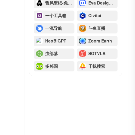
哲风壁纸-免费4K高清壁纸
Eva Design配色
一个工具箱
Civitai
一流导航
斗鱼直播
HeoBiGPT
Zoom Earth
虫部落
SOTVLA
多邻国
千帆搜索