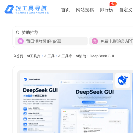
Hot
首页
网站投稿
排行榜
自定义
赞助推荐
莆田潮牌鞋服-货源
免费电影追剧AP
首页
•
Ai工具库
•
Ai工具
•
Ai工具库
•
Ai辅助
•
DeepSeek GUI