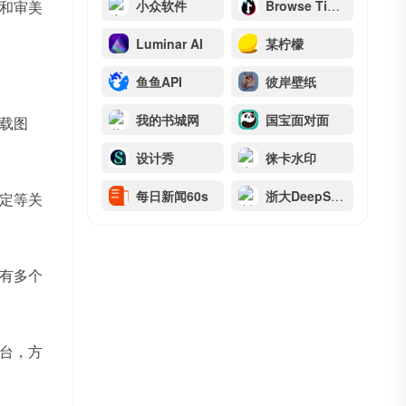
和审美
小众软件
Browse TikToks
Luminar AI
某柠檬
鱼鱼API
彼岸壁纸
我的书城网
国宝面对面
载图
设计秀
徕卡水印
每日新闻60s
浙大DeepSeek满血版
定等关
有多个
台，方