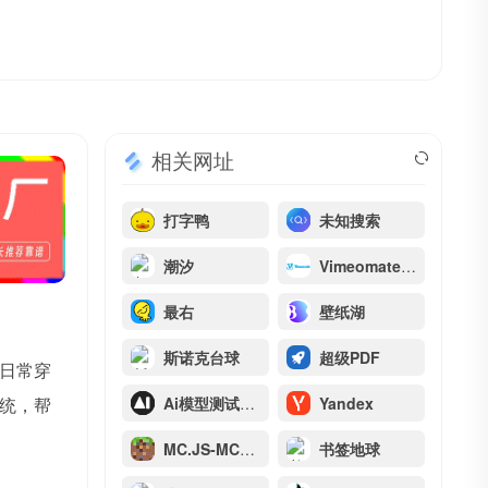
相关网址
打字鸭
未知搜索
潮汐
Vimeomate – Vimeo视频下载器
最右
壁纸湖
斯诺克台球
超级PDF
日常穿
统，帮
Ai模型测试排行
Yandex
MC.JS-MC网页版
书签地球