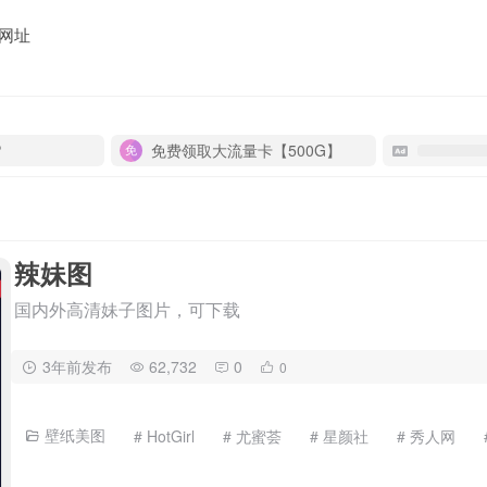
网址
P
免费领取大流量卡【500G】
辣妹图
国内外高清妹子图片，可下载
3年前发布
62,732
0
0
壁纸美图
# HotGirl
# 尤蜜荟
# 星颜社
# 秀人网