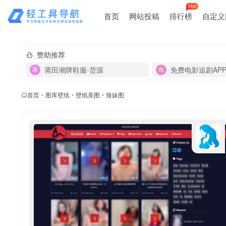
Hot
首页
网站投稿
排行榜
自定义
赞助推荐
莆田潮牌鞋服-货源
免费电影追剧AP
首页
•
图库壁纸
•
壁纸美图
•
辣妹图