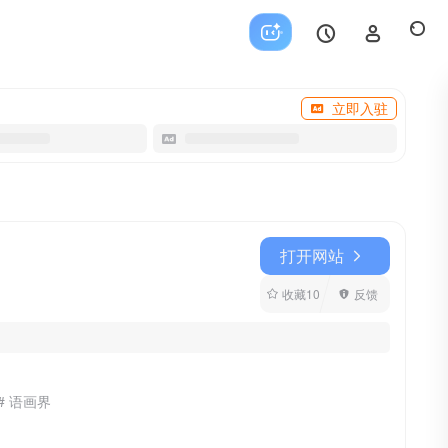
立即入驻
打开网站
收藏
10
反馈
# 语画界