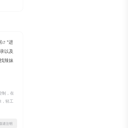
据
"进
录以及
找辣妹
控制，在
除，轻工
ml转载请注明