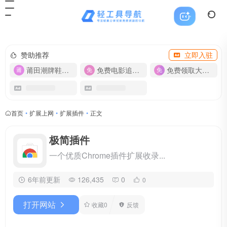
赞助推荐
立即入驻
莆田潮牌鞋服-货源
免费电影追剧APP
免费领取大流量卡【500G】
首页
•
扩展上网
•
扩展插件
•
正文
极简插件
一个优质Chrome插件扩展收录...
6年前更新
126,435
0
0
打开网站
收藏
0
反馈