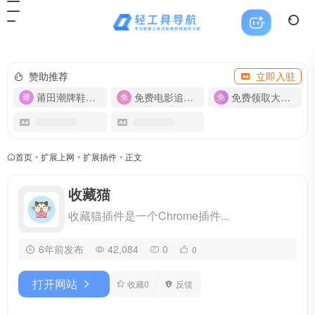
赞助推荐
立即入驻
莆田潮牌鞋服-货源
免费电影追剧APP
免费领取大流量卡【500G】
首页
•
扩展上网
•
扩展插件
•
正文
收藏猫
收藏猫插件是一个Chrome插件...
6年前发布
42,084
0
0
打开网站
收藏
0
反馈