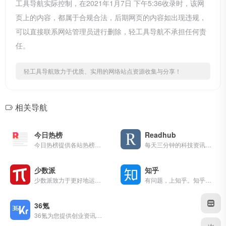
工具导航实际控制，在2021年1月7日 下午5:36收录时，该网
页上的内容，都属于合规合法，后期网页的内容如出现违规，
可以直接联系网站管理员进行删除，轻工具导航不承担任何责
任。
轻工具导航致力于优质、实用的网络站点资源收集与分享！
相关导航
今日热榜
Readhub
今日热榜提供各站热榜聚合：微信、今日头条、百度、知乎、V2EX、微博、贴吧、豆瓣、天涯、虎扑、Github、抖音...追踪全网热点、简单高效阅读。
每天三分钟的科技资讯聚合阅读
少数派
知乎
少数派致力于更好地运用数字产品或科学方法，帮助用户提升工作效率和生活品质.
有问题，上知乎。知乎，可信赖的问答社区，以让每个人高效获得可信赖的解答为使命。
36氪
36氪为您提供创业资讯、科技新闻、投融资对接、股权投资、极速融资等创业服务，致力成为创业者可以依赖的创业服务平台，为创业者提供最好的产品和服务。