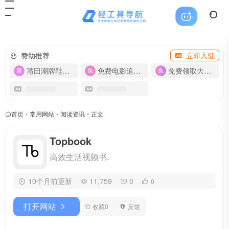
赞助推荐
立即入驻
莆田潮牌鞋服-货源
免费电影追剧APP
免费领取大流量卡【500G】
首页
•
常用网站
•
阅读资讯
•
正文
Topbook
高效生活视频书.
10个月前更新
11,759
0
0
打开网站
收藏
0
反馈