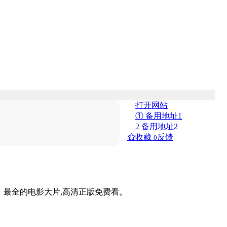
打开网站
① 备用地址1
2 备用地址2
收藏
反馈
0
、最全的电影大片,高清正版免费看。