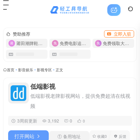
赞助推荐
立即入驻
莆田潮牌鞋服-货源
免费电影追剧APP
免费领取大流量卡【500G】
首页
•
影音娱乐
•
影视专区
•
正文
低端影视
低端影视老牌影视网站，提供免费超清在线视
频
3周前更新
3,192
0
0
打开网站
① 备用地址
收藏
0
反馈