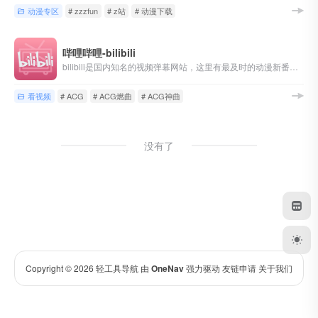
动漫专区
# zzzfun
# z站
# 动漫下载
哔哩哔哩-bilibili
bilibili是国内知名的视频弹幕网站，这里有最及时的动漫新番，最棒的ACG氛围，最有创意的Up主。大家可以在这里找到许多欢乐。
看视频
# ACG
# ACG燃曲
# ACG神曲
没有了
Copyright © 2026
轻工具导航
由
OneNav
强力驱动
友链申请
关于我们