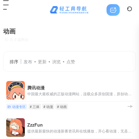
动画
共 3 篇网址
排序
发布
更新
浏览
点赞
腾讯动漫
中国最大最权威的正版动漫网站，连载众多原创国漫，原创动画，正版日漫等海内外最热正版动漫内容，为上千万动漫爱好者提供漫画、动画、资讯、论坛一站式全方位动漫服务，为原创动漫作者提供最优质的创作成长环境，为中国动漫产业打造梦想舞台。热门动画|漫画：尸兄、中国惊奇先生、火影忍者、海贼王、大王饶命、三体等
动漫专区
# 三体
# 动漫
# 动画
ZzzFun
提供最新最快的动漫新番资讯和在线播放，开心看动漫，无圣骑、无暗牧