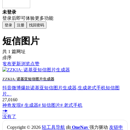
未登录
登录后即可体验更多功能
登录
注册
找回密码
短信图片
共 1 篇网址
排序
发布
更新
浏览
点赞
ZZKIA: 诺基亚短信图片生成器
抖音微博爆款诺基亚短信图片生成器,生成老式手机短信图
片。
27,016
0
神奇发现
# 生成器
# 短信图片
# 老式手机
没有了
Copyright © 2026
轻工具导航
由
OneNav
强力驱动
友链申