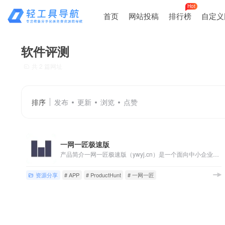
Hot
首页
网站投稿
排行榜
自定义
软件评测
共 2 篇网址
排序
发布
更新
浏览
点赞
一网一匠极速版
产品简介一网一匠极速版（ywyj.cn）是一个面向中小企业和...
资源分享
# APP
# ProductHunt
# 一网一匠