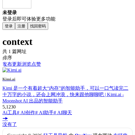
未登录
登录后即可体验更多功能
登录
注册
找回密码
context
共 1 篇网址
排序
发布
更新
浏览
点赞
Kimi.ai
Kimi 是一个有着超大“内存”的智能助手，可以一口气读完二
十万字的小说，还会上网冲浪，快来跟他聊聊吧 | Kimi.ai -
Moonshot AI 出品的智能助手
5,123
0
Ai工具
# AI创作
# AI助手
# AI聊天
没有了