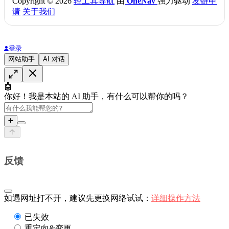
Copyright © 2026
轻工具导航
由
OneNav
强力驱动
友链申
请
关于我们
登录
网站助手
AI 对话
🤖
你好！我是本站的 AI 助手，有什么可以帮你的吗？
➕
反馈
如遇网址打不开，建议先更换网络试试：
详细操作方法
已失效
重定向&变更