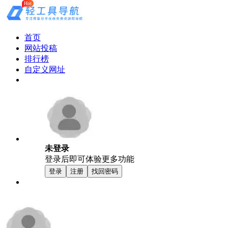
Hot
首页
网站投稿
排行榜
自定义网址
未登录
登录后即可体验更多功能
登录
注册
找回密码