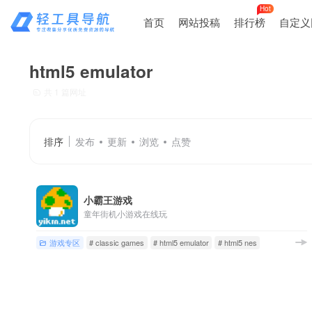
Hot
首页
网站投稿
排行榜
自定义
html5 emulator
共 1 篇网址
排序
发布
更新
浏览
点赞
小霸王游戏
童年街机小游戏在线玩
游戏专区
# classic games
# html5 emulator
# html5 nes