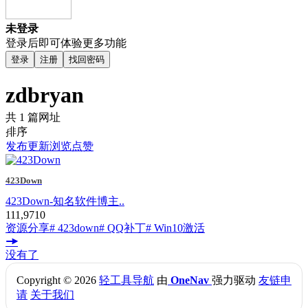
未登录
登录后即可体验更多功能
登录
注册
找回密码
zdbryan
共 1 篇网址
排序
发布
更新
浏览
点赞
423Down
423Down-知名软件博主..
111,971
0
资源分享
# 423down
# QQ补丁
# Win10激活
没有了
Copyright © 2026
轻工具导航
由
OneNav
强力驱动
友链申
请
关于我们