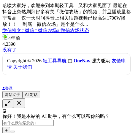
哈喽大家好，欢迎来到本期轻工具，又和大家见面了 最近在
抖音上突然刷到好多有关「微信农场」的视频，并且播放量都
非常高，仅一天时间抖音上相关话题视频已经高达1700W播
放！！！ 到底「微信农场」是个是什么...
微信推文
# 微信
# 微信农场
# 微信农场状态
4年前
4,239
0
没有了
Copyright © 2026
轻工具导航
由
OneNav
强力驱动
友链申
请
关于我们
登录
网站助手
AI 对话
🤖
你好！我是本站的 AI 助手，有什么可以帮你的吗？
➕