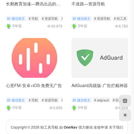
长鹅教育加速—腾讯出品的免费VPN
不迷路—资源导航
微信推文
# 导航
# 资源导航
# 轻工具
微信推文
# 资源导航
# 轻工具
#
5年前
5年前
40,976
6,783
心里FM-安卓+iOS 免费无广告
AdGuard高级版-广告拦截神器
微信推文
# 导航
# 资源导航
# 轻工具
微信推文
# adgraud
# 轻工具
5年前
5年前
5,656
6,859
Copyright © 2026
轻工具导航
由
OneNav
强力驱动
友链申请
关于我们