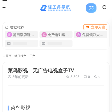
赞助推荐
立即入驻
莆田潮牌鞋服-货源
免费电影追剧APP
免费领取大流量卡【500G】
首页
•
微信推文
•
正文
菜鸟影视—无广告电视盒子TV
5年前更新
8,595
0
0
菜鸟影视