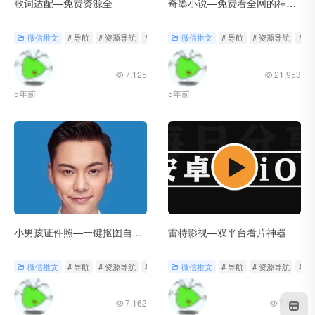
歌词适配—免费资源全
奇墨小说—免费看全网的神器来了！
微信推文
# 导航
# 资源导航
# 轻工具
微信推文
# 导航
# 资源导航
# 
7,125
21,953
5年前
5年前
小男孩证件照—一键抠图自动裁剪
雷特影视—双平台看片神器
微信推文
# 导航
# 资源导航
# 轻工具
微信推文
# 导航
# 资源导航
# 
7,162
7,996