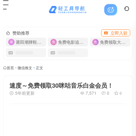
赞助推荐
立即入驻
莆田潮牌鞋服-货源
免费电影追剧APP
免费领取大流量卡【500G】
首页
•
微信推文
•
正文
速度～免费领取30咪咕音乐白金会员！
5年前更新
7,571
0
0