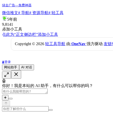
绿去广告—免费神器
微信推文
# 导航
# 资源导航
# 轻工具
5年前
9,814
1
添加小工具
点此为“正文侧边栏”添加小工具
Copyright © 2026
轻工具导航
由
OneNav
强力驱动
友链
登录
网站助手
AI 对话
🤖
你好！我是本站的 AI 助手，有什么可以帮你的吗？
➕