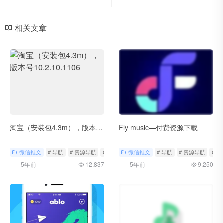
相关文章
淘宝（安装包4.3m），版本号10.2.10.1106
Fly music—付费资源下载
微信推文
# 导航
# 资源导航
# 轻工具
微信推文
# 导航
# 资源导航
# 
5年前
12,837
5年前
9,250