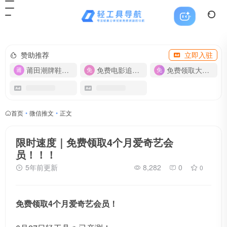
赞助推荐
立即入驻
莆田潮牌鞋服-货源
免费电影追剧APP
免费领取大流量卡【500G】
首页
•
微信推文
•
正文
限时速度｜免费领取4个月爱奇艺会
员！！！
5年前更新
8,282
0
0
免费领取4个月爱奇艺会员！