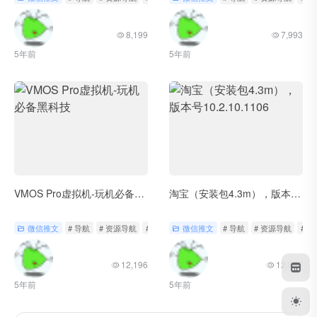
8,199
7,993
5年前
5年前
VMOS Pro虚拟机-玩机必备黑科技
淘宝（安装包4.3m），版本号10.2.10.1106
微信推文
# 导航
# 资源导航
# 轻工具
微信推文
# 导航
# 资源导航
# 
12,196
12,837
5年前
5年前