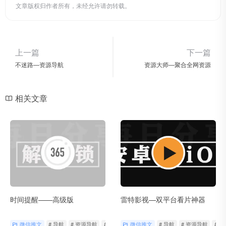
文章版权归作者所有，未经允许请勿转载。
上一篇
下一篇
不迷路—资源导航
资源大师—聚合全网资源
相关文章
时间提醒——高级版
雷特影视—双平台看片神器
微信推文
# 导航
# 资源导航
# 轻工具
微信推文
# 导航
# 资源导航
# 