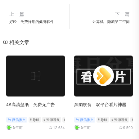
上一篇
下一篇
好轻—免费好用的健身软件
计算机—隐藏第二空间
相关文章
4K高清壁纸—免费无广告
黑豹饮食—双平台看片神器
微信推文
# 导航
# 资源导航
# 轻工具
微信推文
# 导航
# 资源导航
# 
5年前
5年前
12,684
9,590