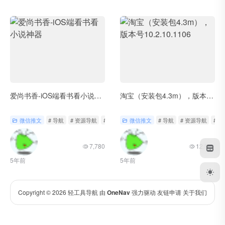
爱尚书香-iOS端看书看小说神器
淘宝（安装包4.3m），版本号10.2.10.1106
微信推文
# 导航
# 资源导航
# 轻工具
微信推文
# 导航
# 资源导航
# 
7,780
12,841
5年前
5年前
Copyright © 2026
轻工具导航
由
OneNav
强力驱动
友链申请
关于我们