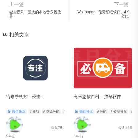
上一篇
下一篇
椒盐音乐—强大的本地音乐播放
Wallpaper—免费壁纸软件、4K
器
壁纸
相关文章
告别手机控—戒瘾！
有来急救百科—救命软件
微信推文
# 导航
# 资源导航
# 轻工具
微信推文
# 导航
# 资源导航
# 
8,751
5,435
5年前
5年前