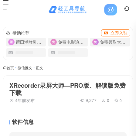
赞助推荐
立即入驻
莆田潮牌鞋服-货源
免费电影追剧APP
免费领取大流量卡【500G】
首页
•
微信推文
•
正文
XRecorder录屏大师—PRO版、解锁版免费
下载
4年前发布
9,277
0
0
软件信息