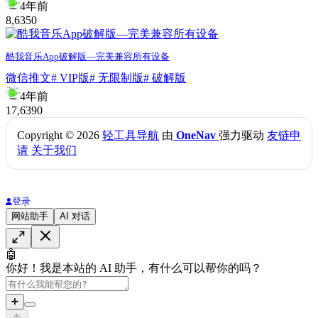
4年前
8,635
0
酷我音乐App破解版—完美兼容所有设备
微信推文
# VIP版
# 无限制版
# 破解版
4年前
17,639
0
Copyright © 2026
轻工具导航
由
OneNav
强力驱动
友链申
请
关于我们
登录
网站助手
AI 对话
🤖
你好！我是本站的 AI 助手，有什么可以帮你的吗？
➕